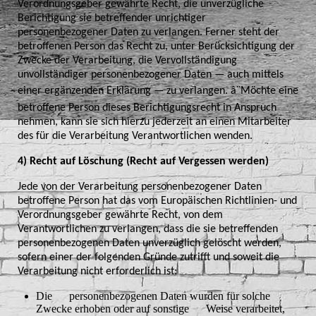
Verordnungsgeber gewährte Recht, die unverzügliche
Berichtigung sie betreffender unrichtiger
personenbezogener Daten zu verlangen. Ferner steht der
betroffenen Person das Recht zu, unter Berücksichtigung der
Zwecke der Verarbeitung, die Vervollständigung
unvollständiger personenbezogener Daten — auch mittels
einer ergänzenden Erklärung — zu verlangen. â¨Möchte eine
betroffene Person dieses Berichtigungsrecht in Anspruch
nehmen, kann sie sich hierzu jederzeit an einen Mitarbeiter
des für die Verarbeitung Verantwortlichen wenden.
4) Recht auf Löschung (Recht auf Vergessen werden)
Jede von der Verarbeitung personenbezogener Daten
betroffene Person hat das vom Europäischen Richtlinien- und
Verordnungsgeber gewährte Recht, von dem
Verantwortlichen zu verlangen, dass die sie betreffenden
personenbezogenen Daten unverzüglich gelöscht werden,
sofern einer der folgenden Gründe zutrifft und soweit die
Verarbeitung nicht erforderlich ist:
Die personenbezogenen Daten wurden für solche
Zwecke erhoben oder auf sonstige Weise verarbeitet,