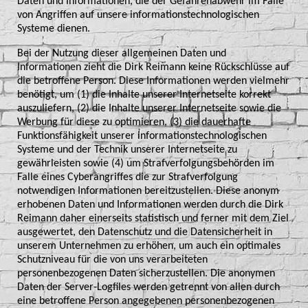
Daten und Informationen, die der Gefahrenabwehr im Falle
von Angriffen auf unsere informationstechnologischen
Systeme dienen.
Bei der Nutzung dieser allgemeinen Daten und
Informationen zieht die Dirk Reimann keine Rückschlüsse auf
die betroffene Person. Diese Informationen werden vielmehr
benötigt, um (1) die Inhalte unserer Internetseite korrekt
auszuliefern, (2) die Inhalte unserer Internetseite sowie die
Werbung für diese zu optimieren, (3) die dauerhafte
Funktionsfähigkeit unserer informationstechnologischen
Systeme und der Technik unserer Internetseite zu
gewährleisten sowie (4) um Strafverfolgungsbehörden im
Falle eines Cyberangriffes die zur Strafverfolgung
notwendigen Informationen bereitzustellen. Diese anonym
erhobenen Daten und Informationen werden durch die Dirk
Reimann daher einerseits statistisch und ferner mit dem Ziel
ausgewertet, den Datenschutz und die Datensicherheit in
unserem Unternehmen zu erhöhen, um auch ein optimales
Schutzniveau für die von uns verarbeiteten
personenbezogenen Daten sicherzustellen. Die anonymen
Daten der Server-Logfiles werden getrennt von allen durch
eine betroffene Person angegebenen personenbezogenen