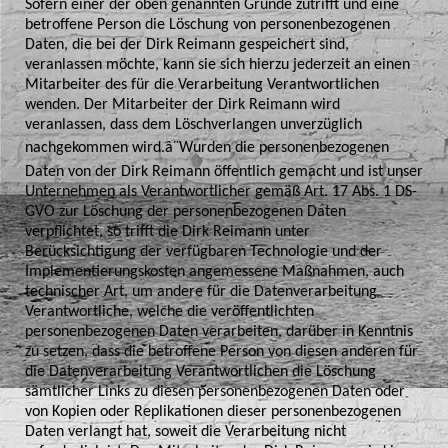
Sofern einer der oben genannten Gründe zutrifft und eine
betroffene Person die Löschung von personenbezogenen
Daten, die bei der Dirk Reimann gespeichert sind,
veranlassen möchte, kann sie sich hierzu jederzeit an einen
Mitarbeiter des für die Verarbeitung Verantwortlichen
wenden. Der Mitarbeiter der Dirk Reimann wird
veranlassen, dass dem Löschverlangen unverzüglich
nachgekommen wird.â¨Wurden die personenbezogenen
Daten von der Dirk Reimann öffentlich gemacht und ist unser
Unternehmen als Verantwortlicher gemäß Art. 17 Abs. 1 DS-
GVO zur Löschung der personenbezogenen Daten
verpflichtet, so trifft die Dirk Reimann unter
Berücksichtigung der verfügbaren Technologie und der
Implementierungskosten angemessene Maßnahmen, auch
technischer Art, um andere für die Datenverarbeitung
Verantwortliche, welche die veröffentlichten
personenbezogenen Daten verarbeiten, darüber in Kenntnis
zu setzen, dass die betroffene Person von diesen anderen für
die Datenverarbeitung Verantwortlichen die Löschung
sämtlicher Links zu diesen personenbezogenen Daten oder
von Kopien oder Replikationen dieser personenbezogenen
Daten verlangt hat, soweit die Verarbeitung nicht