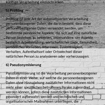
künftige Verarbeitung einzuschränken.
5) Profiling
Profiling ist jede Art der automatisierten Verarbeitung
personenbezogener Daten, die darin besteht, dass diese
personenbezogenen Daten verwendet werden, um
bestimmte persönliche Aspekte, die sich auf eine natürliche
Person beziehen, zu bewerten, insbesondere, um Aspekte
bezüglich Arbeitsleistung, wirtschaftlicher Lage, Gesundheit,
persönlicher Vorlieben, Interessen, Zuverlässigkeit,
Verhalten, Aufenthaltsort oder Ortswechsel dieser
natürlichen Person zu analysieren oder vorherzusagen.
6) Pseudonymisierung
Pseudonymisierung ist die Verarbeitung personenbezogener
Daten in einer Weise, auf welche die personenbezogenen
Daten ohne Hinzuziehung zusätzlicher Informationen nicht
mehr einer spezifischen betroffenen Person zugeordnet
werden können, sofern diese zusätzlichen Informationen
gesondert aufbewahrt werden und technischen und
organisatorischen Maßnahmen unterliegen, die