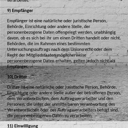
verarbeitet.
9) Empfänger
Empfänger ist eine natürliche oder juristische Person,
Behörde, Einrichtung oder andere Stelle, der
personenbezogene Daten offengelegt werden, unabhängig
davon, ob es sich bei ihr um einen Dritten handelt oder nicht.
Behörden, die im Rahmen eines bestimmten
Untersuchungsauftrags nach dem Unionsrecht oder dem
Recht der Mitgliedstaaten möglicherweise
personenbezogene Daten erhalten, gelten jedoch nicht als
Empfänger.
10) Dritter
Dritter ist eine natürliche oder juristische Person, Behörde,
Einrichtung oder andere Stelle außer der betroffenen Person,
dem Verantwortlichen, dem Auftragsverarbeiter und den
Personen, die unter der unmittelbaren Verantwortung des
Verantwortlichen oder des Auftragsverarbeiters befugt sind,
die personenbezogenen Daten zu verarbeiten.
11) Einwilligung