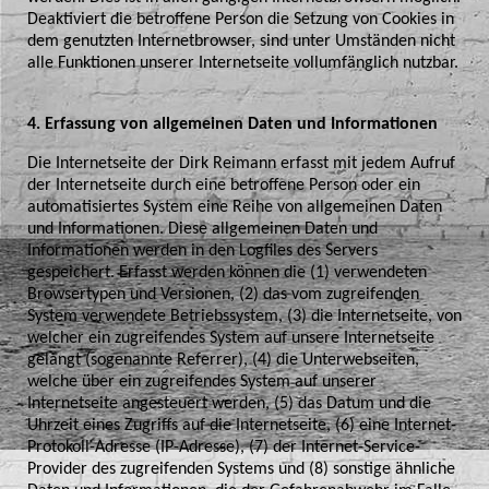
Deaktiviert die betroffene Person die Setzung von Cookies in
dem genutzten Internetbrowser, sind unter Umständen nicht
alle Funktionen unserer Internetseite vollumfänglich nutzbar.
4. Erfassung von allgemeinen Daten und Informationen
Die Internetseite der Dirk Reimann erfasst mit jedem Aufruf
der Internetseite durch eine betroffene Person oder ein
automatisiertes System eine Reihe von allgemeinen Daten
und Informationen. Diese allgemeinen Daten und
Informationen werden in den Logfiles des Servers
gespeichert. Erfasst werden können die (1) verwendeten
Browsertypen und Versionen, (2) das vom zugreifenden
System verwendete Betriebssystem, (3) die Internetseite, von
welcher ein zugreifendes System auf unsere Internetseite
gelangt (sogenannte Referrer), (4) die Unterwebseiten,
welche über ein zugreifendes System auf unserer
Internetseite angesteuert werden, (5) das Datum und die
Uhrzeit eines Zugriffs auf die Internetseite, (6) eine Internet-
Protokoll-Adresse (IP-Adresse), (7) der Internet-Service-
Provider des zugreifenden Systems und (8) sonstige ähnliche