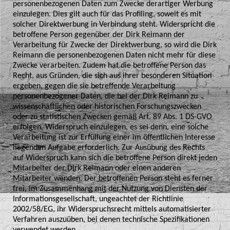
personenbezogenen Daten zum Zwecke derartiger Werbung
einzulegen. Dies gilt auch für das Profiling, soweit es mit
solcher Direktwerbung in Verbindung steht. Widerspricht die
betroffene Person gegenüber der Dirk Reimann der
Verarbeitung für Zwecke der Direktwerbung, so wird die Dirk
Reimann die personenbezogenen Daten nicht mehr für diese
Zwecke verarbeiten. Zudem hat die betroffene Person das
Recht, aus Gründen, die sich aus ihrer besonderen Situation
ergeben, gegen die sie betreffende Verarbeitung
personenbezogener Daten, die bei der Dirk Reimann zu
wissenschaftlichen oder historischen Forschungszwecken
oder zu statistischen Zwecken gemäß Art. 89 Abs. 1 DS-GVO
erfolgen, Widerspruch einzulegen, es sei denn, eine solche
Verarbeitung ist zur Erfüllung einer im öffentlichen Interesse
liegenden Aufgabe erforderlich. Zur Ausübung des Rechts
auf Widerspruch kann sich die betroffene Person direkt jeden
Mitarbeiter der Dirk Reimann oder einen anderen
Mitarbeiter wenden. Der betroffenen Person steht es ferner
frei, im Zusammenhang mit der Nutzung von Diensten der
Informationsgesellschaft, ungeachtet der Richtlinie
2002/58/EG, ihr Widerspruchsrecht mittels automatisierter
Verfahren auszuüben, bei denen technische Spezifikationen
verwendet werden.