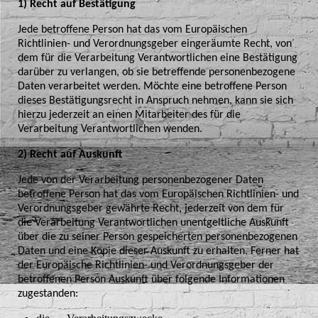
1) Recht auf Bestätigung
Jede betroffene Person hat das vom Europäischen
Richtlinien- und Verordnungsgeber eingeräumte Recht, von
dem für die Verarbeitung Verantwortlichen eine Bestätigung
darüber zu verlangen, ob sie betreffende personenbezogene
Daten verarbeitet werden. Möchte eine betroffene Person
dieses Bestätigungsrecht in Anspruch nehmen, kann sie sich
hierzu jederzeit an einen Mitarbeiter des für die
Verarbeitung Verantwortlichen wenden.
2) Recht auf Auskunft
Jede von der Verarbeitung personenbezogener Daten
betroffene Person hat das vom Europäischen Richtlinien- und
Verordnungsgeber gewährte Recht, jederzeit von dem für
die Verarbeitung Verantwortlichen unentgeltliche Auskunft
über die zu seiner Person gespeicherten personenbezogenen
Daten und eine Kopie dieser Auskunft zu erhalten. Ferner hat
der Europäische Richtlinien- und Verordnungsgeber der
betroffenen Person Auskunft über folgende Informationen
zugestanden: