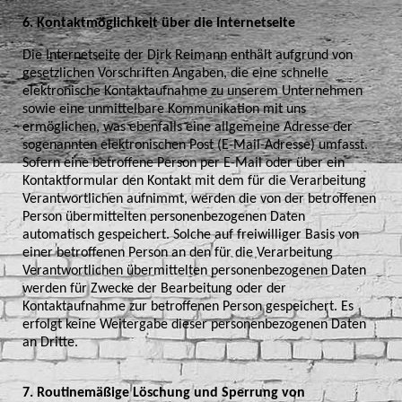
6. Kontaktmöglichkeit über die Internetseite
Die Internetseite der Dirk Reimann enthält aufgrund von
gesetzlichen Vorschriften Angaben, die eine schnelle
elektronische Kontaktaufnahme zu unserem Unternehmen
sowie eine unmittelbare Kommunikation mit uns
ermöglichen, was ebenfalls eine allgemeine Adresse der
sogenannten elektronischen Post (E-Mail-Adresse) umfasst.
Sofern eine betroffene Person per E-Mail oder über ein
Kontaktformular den Kontakt mit dem für die Verarbeitung
Verantwortlichen aufnimmt, werden die von der betroffenen
Person übermittelten personenbezogenen Daten
automatisch gespeichert. Solche auf freiwilliger Basis von
einer betroffenen Person an den für die Verarbeitung
Verantwortlichen übermittelten personenbezogenen Daten
werden für Zwecke der Bearbeitung oder der
Kontaktaufnahme zur betroffenen Person gespeichert. Es
erfolgt keine Weitergabe dieser personenbezogenen Daten
an Dritte.
7. Routinemäßige Löschung und Sperrung von