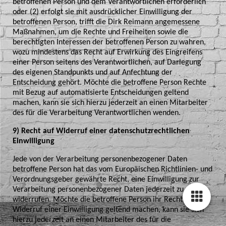
betroffenen Person und dem Verantwortlichen erforderlich
oder (2) erfolgt sie mit ausdrücklicher Einwilligung der
betroffenen Person, trifft die Dirk Reimann angemessene
Maßnahmen, um die Rechte und Freiheiten sowie die
berechtigten Interessen der betroffenen Person zu wahren,
wozu mindestens das Recht auf Erwirkung des Eingreifens
einer Person seitens des Verantwortlichen, auf Darlegung
des eigenen Standpunkts und auf Anfechtung der
Entscheidung gehört. Möchte die betroffene Person Rechte
mit Bezug auf automatisierte Entscheidungen geltend
machen, kann sie sich hierzu jederzeit an einen Mitarbeiter
des für die Verarbeitung Verantwortlichen wenden.
9) Recht auf Widerruf einer datenschutzrechtlichen
Einwilligung
Jede von der Verarbeitung personenbezogener Daten
betroffene Person hat das vom Europäischen Richtlinien- und
Verordnungsgeber gewährte Recht, eine Einwilligung zur
Verarbeitung personenbezogener Daten jederzeit zu
widerrufen. Möchte die betroffene Person ihr Recht auf
Widerruf einer Einwilligung geltend machen, kann sie sich
hierzu jederzeit an einen Mitarbeiter des für die