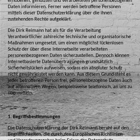
erhobenen, genutzten und verarbeiteten personenbezogenen
Daten informieren. Ferner werden betroffene Personen
mittels dieser Datenschutzerklärung über die ihnen
zustehenden Rechte aufgeklärt.
Die Dirk Reimann hat als für die Verarbeitung
Verantwortlicher zahlreiche technische und organisatorische
Maßnahmen umgesetzt, um einen möglichst lückenlosen
Schutz der über diese Internetseite verarbeiteten
personenbezogenen Daten sicherzustellen. Dennoch können
Internetbasierte Datenübertragungen grundsätzlich
Sicherheitslücken aufweisen, sodass ein absoluter Schutz
nicht gewährleistet werden kann. Aus diesem Grund steht es
jeder betroffenen Person frei, personenbezogene Daten auch
auf alternativen Wegen, beispielsweise telefonisch, an uns zu
übermitteln.
1. Begriffsbestimmungen
Die Datenschutzerklärung der Dirk Reimann beruht auf den
Begrifflichkeiten, die durch den Europäischen Richtlinien-