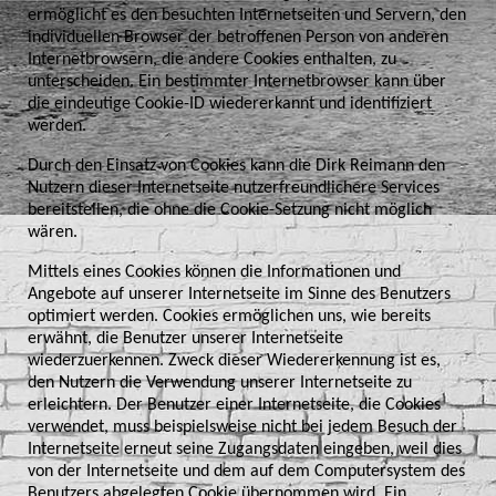
ermöglicht es den besuchten Internetseiten und Servern, den
individuellen Browser der betroffenen Person von anderen
Internetbrowsern, die andere Cookies enthalten, zu
unterscheiden. Ein bestimmter Internetbrowser kann über
die eindeutige Cookie-ID wiedererkannt und identifiziert
werden.
Durch den Einsatz von Cookies kann die Dirk Reimann den
Nutzern dieser Internetseite nutzerfreundlichere Services
bereitstellen, die ohne die Cookie-Setzung nicht möglich
wären.
Mittels eines Cookies können die Informationen und
Angebote auf unserer Internetseite im Sinne des Benutzers
optimiert werden. Cookies ermöglichen uns, wie bereits
erwähnt, die Benutzer unserer Internetseite
wiederzuerkennen. Zweck dieser Wiedererkennung ist es,
den Nutzern die Verwendung unserer Internetseite zu
erleichtern. Der Benutzer einer Internetseite, die Cookies
verwendet, muss beispielsweise nicht bei jedem Besuch der
Internetseite erneut seine Zugangsdaten eingeben, weil dies
von der Internetseite und dem auf dem Computersystem des
Benutzers abgelegten Cookie übernommen wird. Ein