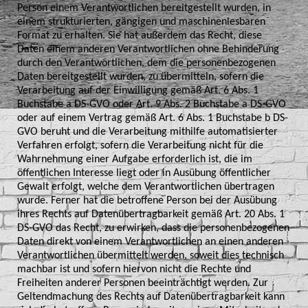
Person einem Verantwortlichen bereitgestellt wurden, in
einem strukturierten, gängigen und maschinenlesbaren
Format zu erhalten. Sie hat außerdem das Recht, diese
Daten einem anderen Verantwortlichen ohne Behinderung
durch den Verantwortlichen, dem die personenbezogenen
Daten bereitgestellt wurden, zu übermitteln, sofern die
Verarbeitung auf der Einwilligung gemäß Art. 6 Abs. 1
Buchstabe a DS-GVO oder Art. 9 Abs. 2 Buchstabe a DS-GVO
oder auf einem Vertrag gemäß Art. 6 Abs. 1 Buchstabe b DS-
GVO beruht und die Verarbeitung mithilfe automatisierter
Verfahren erfolgt, sofern die Verarbeitung nicht für die
Wahrnehmung einer Aufgabe erforderlich ist, die im
öffentlichen Interesse liegt oder in Ausübung öffentlicher
Gewalt erfolgt, welche dem Verantwortlichen übertragen
wurde. Ferner hat die betroffene Person bei der Ausübung
ihres Rechts auf Datenübertragbarkeit gemäß Art. 20 Abs. 1
DS-GVO das Recht, zu erwirken, dass die personenbezogenen
Daten direkt von einem Verantwortlichen an einen anderen
Verantwortlichen übermittelt werden, soweit dies technisch
machbar ist und sofern hiervon nicht die Rechte und
Freiheiten anderer Personen beeinträchtigt werden. Zur
Geltendmachung des Rechts auf Datenübertragbarkeit kann